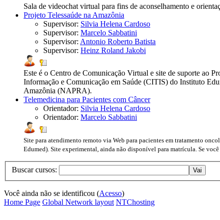
Sala de videochat virtual para fins de aconselhamento e orienta
Projeto Telessaúde na Amazônia
Supervisor:
Silvia Helena Cardoso
Supervisor:
Marcelo Sabbatini
Supervisor:
Antonio Roberto Batista
Supervisor:
Heinz Roland Jakobi
Este é o Centro de Comunicação Virtual e site de suporte ao P
Informação e Comunicação em Saúde (CITIS) do Instituto Edum
Amazônia (NAPRA).
Telemedicina para Pacientes com Câncer
Orientador:
Silvia Helena Cardoso
Orientador:
Marcelo Sabbatini
Site para atendimento remoto via Web para pacientes em tratamento oncoló
Edumed). Site experimental, ainda não disponível para matrícula. Se você
Buscar cursos:
Você ainda não se identificou (
Acesso
)
Home Page
Global Network layout
NTChosting